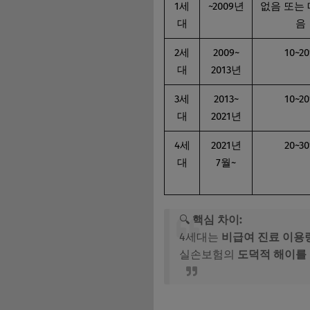
1세
~2009년
없음 또는 
대
음
2세
2009~
10~2
대
2013년
3세
2013~
10~2
대
2021년
4세
2021년
20~3
대
7월~
🔍
핵심 차이:
4세대는
비급여 진료 이용
실손보험의
도덕적 해이를 