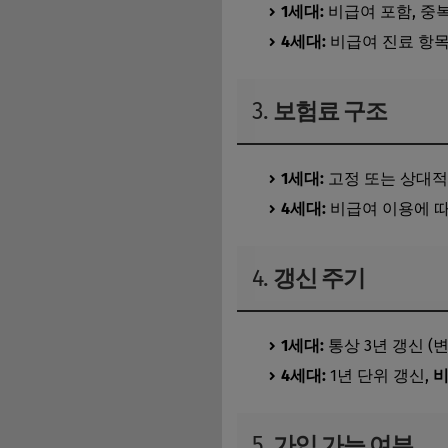
1세대:
비급여 포함, 중
4세대:
비급여 진료 항목
3.
보험료 구조
1세대:
고정 또는 상대
4세대:
비급여 이용에 따
4.
갱신 주기
1세대:
통상 3년 갱신 (변
4세대:
1년 단위 갱신,
비
5.
가입 가능 여부