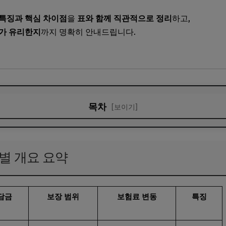
특징과 핵심 차이점
을
표와 함께 직관적으로 정리
하고,
대가 유리한지
까지 명확히 안내드립니다.
목차
[보이기]
 개요 요약
vs 4세대 5가지 핵심 차이점
별 개요 요약
 세대 관련 자주 묻는 질문
또는 가입 시 고려사항
담금
보장 범위
보험료 변동
특징