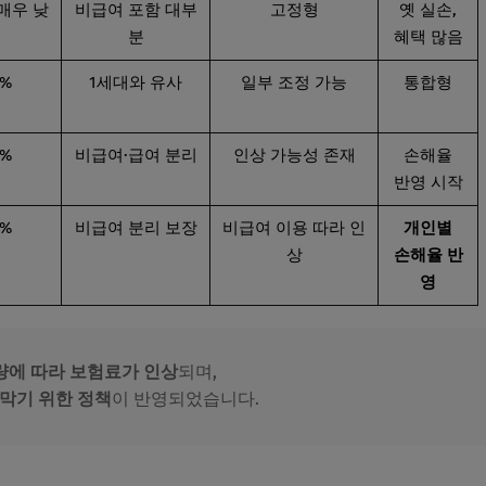
매우 낮
비급여 포함 대부
고정형
옛 실손,
분
혜택 많음
0%
1세대와 유사
일부 조정 가능
통합형
0%
비급여·급여 분리
인상 가능성 존재
손해율
반영 시작
0%
비급여 분리 보장
비급여 이용 따라 인
개인별
상
손해율 반
영
량에 따라 보험료가 인상
되며,
막기 위한 정책
이 반영되었습니다.